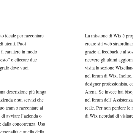
sto ideale per raccontare
La missione di Wix è prog
li utenti. Puoi
creare siti web straordina
 il carattere in modo
grazie al feedback e al so
testo” o cliccare due
ricevere gli ultimi aggiorn
agrafo dove vuoi
visita la sezione Wixellan
nel forum di Wix. Inoltre,
designer professionista, c
 una descrizione più lunga
Arena. Se invece hai biso
azienda e sui servizi che
nel forum dell' Assistenza
tuo team o raccontare ai
reale. Per non perdere le 
a di avviare l’azienda o
di Wix ricordati di visitar
ue dalla concorrenza. Usa
ersonalità e quella della